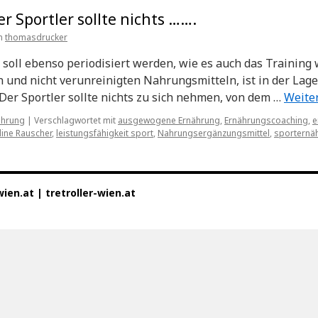
 Sportler sollte nichts …….
n
thomasdrucker
soll ebenso periodisiert werden, wie es auch das Training 
und nicht verunreinigten Nahrungsmitteln, ist in der Lage,
 Der Sportler sollte nichts zu sich nehmen, von dem …
Weite
ährung
|
Verschlagwortet mit
ausgewogene Ernährung
,
Ernährungscoaching
,
e
line Rauscher
,
leistungsfähigkeit sport
,
Nahrungsergänzungsmittel
,
sporternä
en.at | tretroller-wien.at