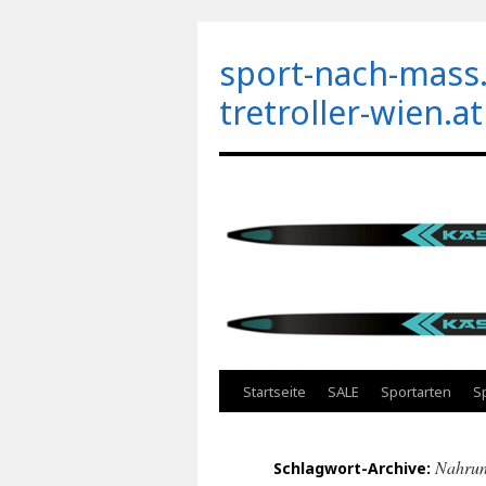
sport-nach-mass.
tretroller-wien.at
Zum
Startseite
SALE
Sportarten
S
Inhalt
Nahrun
Schlagwort-Archive:
springen