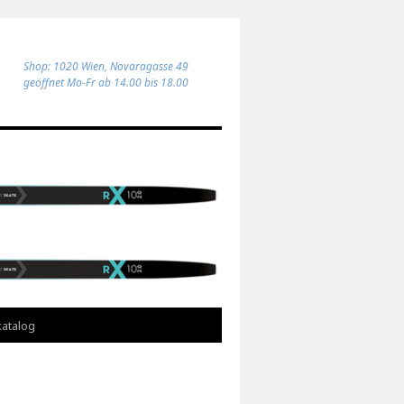
Shop: 1020 Wien, Novaragasse 49
geöffnet Mo-Fr ab 14.00 bis 18.00
atalog