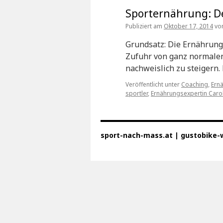
Sporternährung: Der
Publiziert am
Oktober 17, 2014
vo
Grundsatz: Die Ernährung 
Zufuhr von ganz normalen 
nachweislich zu steigern.
Veröffentlicht unter
Coaching
,
Ern
sportler
,
Ernährungsexpertin Caro
sport-nach-mass.at | gustobike-wi