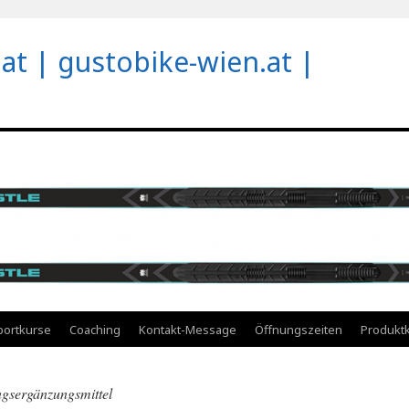
at | gustobike-wien.at |
portkurse
Coaching
Kontakt-Message
Öffnungszeiten
Produktk
gsergänzungsmittel