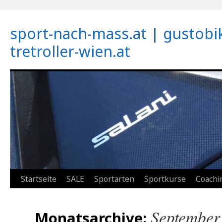
sport-nach-mass.at | gustobi
tretroller-wien.at
Zum
Startseite
SALE
Sportarten
Sportkurse
Coachi
Inhalt
September
Monatsarchive:
springen