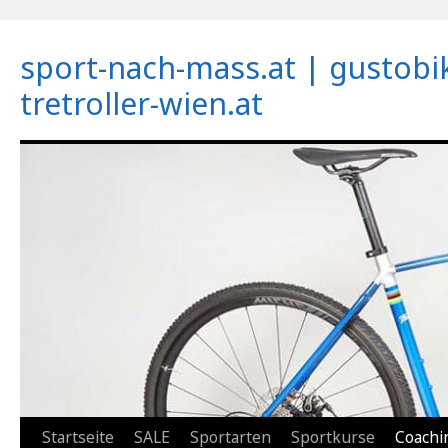
sport-nach-mass.at | gustobi
tretroller-wien.at
Zum
Startseite
SALE
Sportarten
Sportkurse
Coachi