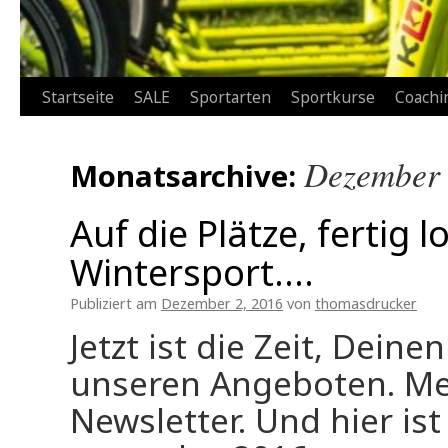
Zum
Startseite
SALE
Sportarten
Sportkurse
Coachi
Inhalt
Dezember
Monatsarchive:
springen
Auf die Plätze, fertig 
Wintersport….
Publiziert am
Dezember 2, 2016
von
thomasdrucker
Jetzt ist die Zeit, Deine
unseren Angeboten. Me
Newsletter. Und hier ist