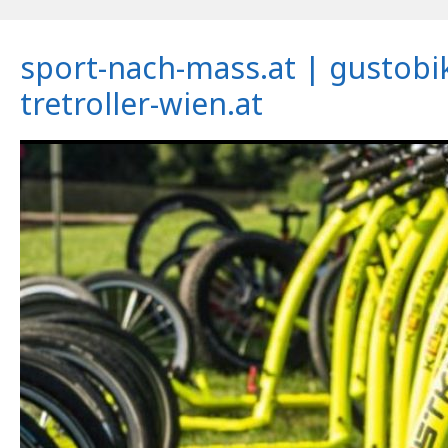
sport-nach-mass.at | gustobi
tretroller-wien.at