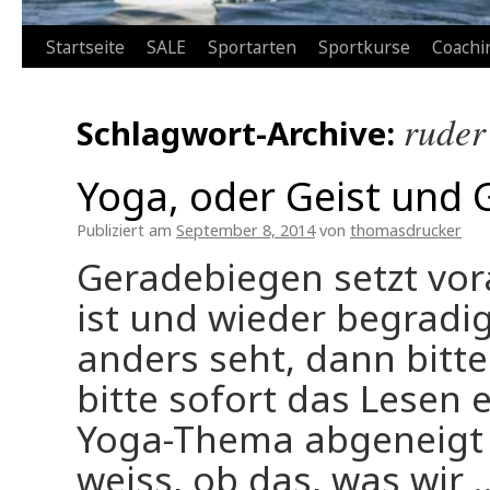
Zum
Startseite
SALE
Sportarten
Sportkurse
Coachi
Inhalt
ruder
Schlagwort-Archive:
springen
Yoga, oder Geist und 
Publiziert am
September 8, 2014
von
thomasdrucker
Geradebiegen setzt vor
ist und wieder begradi
anders seht, dann bitte
bitte sofort das Lesen 
Yoga-Thema abgeneigt s
weiss, ob das, was wir