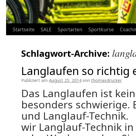
Zum
Startseite
SALE
Sportarten
Sportkurse
Coachi
Inhalt
langl
Schlagwort-Archive:
springen
Langlaufen so richtig
Publiziert am
August 25, 2014
von
thomasdrucker
Das Langlaufen ist kei
besonders schwierige. E
und Langlauf-Technik. S
wir Langlauf-Technik i