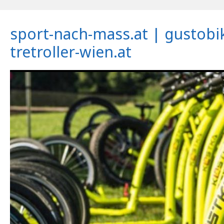
sport-nach-mass.at | gustobi
tretroller-wien.at