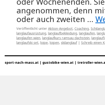
oder Wochenenden. Sie
angenommen, denn mit A
oder auch zweiten …
We
Veröffentlicht unter
Aktion-Angebot
,
Coaching
,
Schilangl
langlaufausrüstung
,
langlaufbekleidung
,
langlaufen
,
langl
langlaufen wien
,
langlaufkurs ramsau dachstein
,
langlauf
langlaufski set
,
loipe
,
loipen
,
skilanglauf
|
Schreib einen
sport-nach-mass.at | gustobike-wien.at | tretroller-wien.