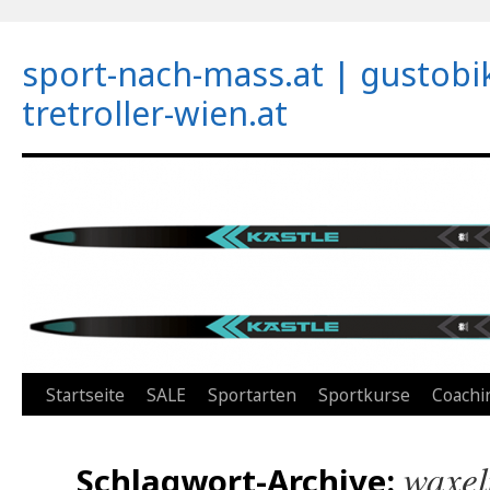
sport-nach-mass.at | gustobi
tretroller-wien.at
Zum
Startseite
SALE
Sportarten
Sportkurse
Coachi
Inhalt
waxel
Schlagwort-Archive:
springen