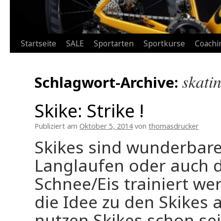
Zum
Startseite
SALE
Sportarten
Sportkurse
Coachi
Inhalt
skati
Schlagwort-Archive:
springen
Skike: Strike !
Publiziert am
Oktober 5, 2014
von
thomasdrucker
Skikes sind wunderbare
Langlaufen oder auch d
Schnee/Eis trainiert w
die Idee zu den Skikes a
nutzen Skikes schon sei