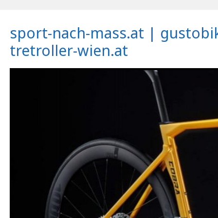
sport-nach-mass.at | gustobi
tretroller-wien.at