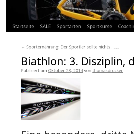
Zum
Startseite
SALE
Sportarten
Sportkurse
Coachi
Inhalt
←
Sporternährung: Der Sportler sollte nichts …….
springen
Biathlon: 3. Disziplin,
Publiziert am
Oktober 23, 2014
von
thomasdrucker