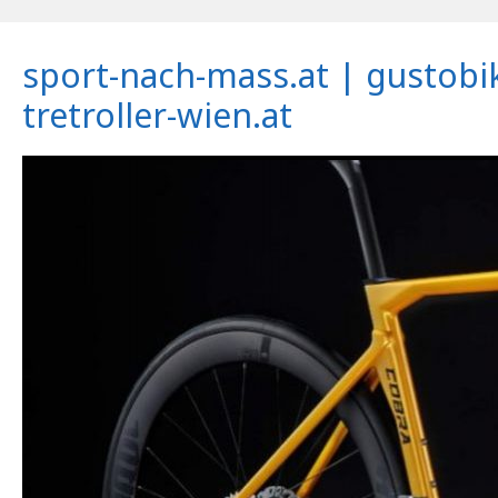
sport-nach-mass.at | gustobi
tretroller-wien.at