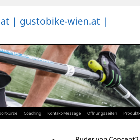
at | gustobike-wien.at |
portkurse
Coaching
Kontakt-Message
Öffnungszeiten
Produktk
Ruder von Concept2