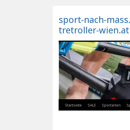
sport-nach-mass.
tretroller-wien.at
Zum
Startseite
SALE
Sportarten
S
Inhalt
springen